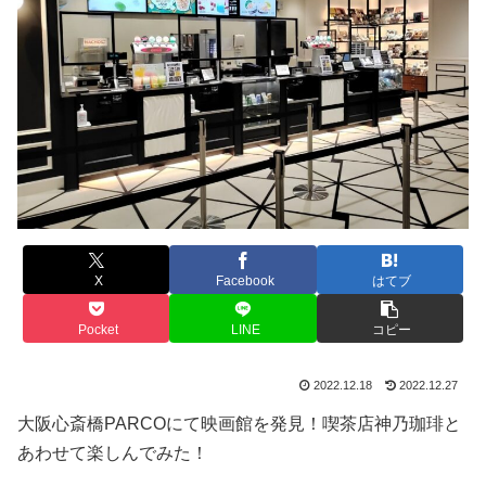
X
Facebook
はてブ
Pocket
LINE
コピー
2022.12.18
2022.12.27
大阪心斎橋PARCOにて映画館を発見！喫茶店神乃珈琲と
あわせて楽しんでみた！