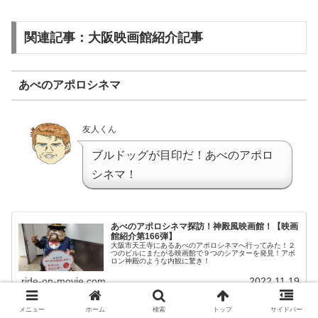
関連記事：大阪映画館紹介記事
あべのアポロシネマ
友人くん
ブルドッグが目印だ！あべのアポロ
シネマ！
あべのアポロシネマ探訪！神殿風映画館！【映画
館紹介第166弾】
大阪市天王寺にあるあべのアポロシネマへ行ってみた！２
つのビルにまたがる映画館で９つのシアターを発見！アポ
ロン神殿のような内観に驚き！
ride-on-movie.com
2022.11.19
メニュー
ホーム
検索
トップ
サイドバー