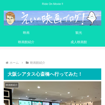
Ride On Movie !!
映画
観光
映画館紹介
成人映画館
ホーム
映画館紹介
大阪シアタス心斎橋へ行ってみた！
映画館紹介