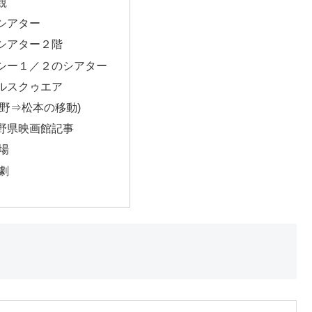
観
シアター
シアター２階
シー１／２のシアター
ルスクゥエア
長野⇒松本の移動)
野県映画館記事
場
劇