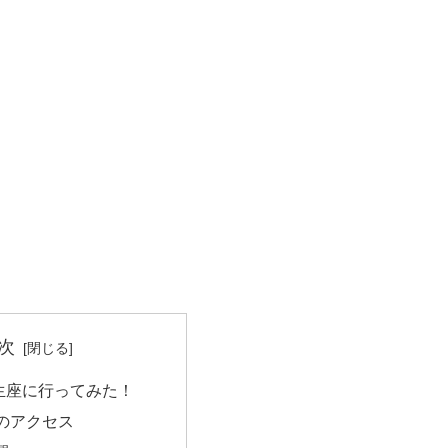
次
生座に行ってみた！
のアクセス