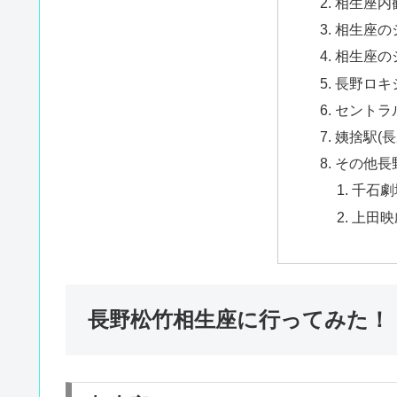
相生座内
相生座の
相生座の
長野ロキ
セントラ
姨捨駅(
その他長
千石劇
上田映
長野松竹相生座に行ってみた！