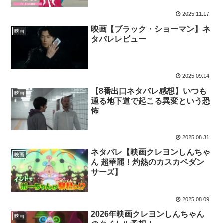
2025.11.17
映画【ブラック・ショーマン】ネ
映画
タバレレビュー
2025.09.14
【8番出口ネタバレ感想】いつも
映画
通る地下道で起こる異変という恐
怖
2025.08.31
ネタバレ【映画クレヨンしんちゃ
映画
ん 超華麗！灼熱のカスカベダン
サーズ】
2025.08.09
2026年映画クレヨンしんちゃん
映画