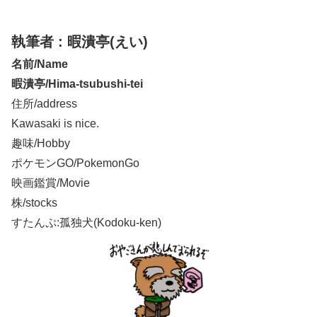
へ
執筆者 : 暇潰亭(えい)
名前/Name
暇潰亭/Hima-tsubushi-tei
住所/address
Kawasaki is nice.
趣味/Hobby
ポケモンGO/PokemonGo
映画鑑賞/Movie
株/stocks
すたんぷ:孤独犬(Kodoku-ken)