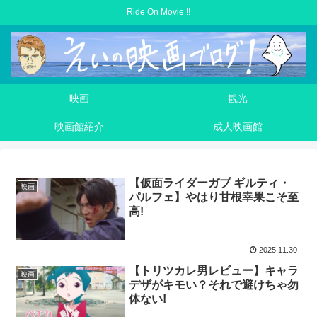
Ride On Movie !!
映画
観光
映画館紹介
成人映画館
【仮面ライダーガブ ギルティ・
映画
パルフェ】やはり甘根幸果こそ至
高!
2025.11.30
【トリツカレ男レビュー】キャラ
映画
デザがキモい？それで避けちゃ勿
体ない!