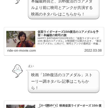
本編最終回と、10th復活のコアメダ
ルより前に映司とアンクが共演する
映画のネタバレはこちらから！
仮面ライダーオーズ10th復活のコアメダルを予
習！本編後の映司の旅
HAPPY BIRTHDAY!!2022年3月に『仮面ライダーオーズ
10th 復活のコアメダル』が映画館で公開されます。『復活
のコアメダル』に向けて、映司とアンクの最終話・本編後
の軌跡を追ってみました！さあ、これを読んで「いつかの
明日」へ手を伸ばそう！
ride-on-movie.com
2022.03.08
えい
映画「10th復活のコアメダル」スト
ーリー調ネタバレ記事はこちらか
ら！
【ｽﾄｰﾘ調ﾈﾀﾊﾞﾚ】映画仮面ライダーオーズ 10th 復