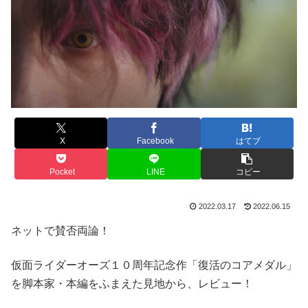
X
Facebook
はてブ
Pocket
LINE
コピー
2022.03.17
2022.06.15
ネットで賛否両論！
仮面ライダーオーズ１０周年記念作「復活のコアメダル」
を脚本家・本編をふまえた見地から、レビュー！