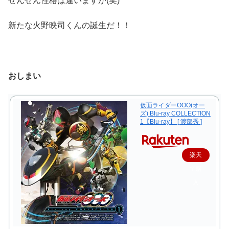
ぜんぜん性格は違いますが(笑)
新たな火野映司くんの誕生だ！！
おしまい
仮面ライダーOOO(オー
ズ) Blu-ray COLLECTION
1【Blu-ray】 [ 渡部秀 ]
楽天
で購
入