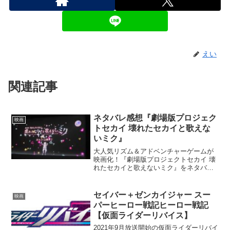
えい
関連記事
ネタバレ感想『劇場版プロジェク
映画
トセカイ 壊れたセカイと歌えな
いミク』
大人気リズム＆アドベンチャーゲームが
映画化！『劇場版プロジェクトセカイ 壊
れたセカイと歌えないミク』をネタバレ
レビュー。客層やストーリーをわかりや
すくご紹介！
セイバー＋ゼンカイジャー スー
映画
パーヒーロー戦記ヒーロー戦記
【仮面ライダーリバイス】
2021年9月放送開始の仮面ライダーリバイ