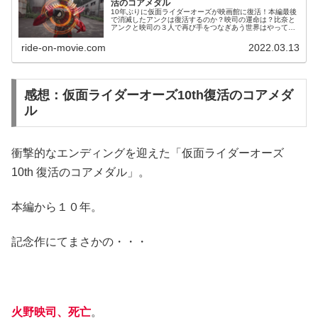
活のコアメダル
10年ぶりに仮面ライダーオーズが映画館に復活！本編最後
で消滅したアンクは復活するのか？映司の運命は？比奈と
アンクと映司の３人で再び手をつなぎあう世界はやってく
るのか？衝撃の物語をストーリー調でネタバレです！
ride-on-movie.com
2022.03.13
感想：仮面ライダーオーズ10th復活のコアメダ
ル
衝撃的なエンディングを迎えた「仮面ライダーオーズ
10th 復活のコアメダル」。
本編から１０年。
記念作にてまさかの・・・
火野映司、死亡
。