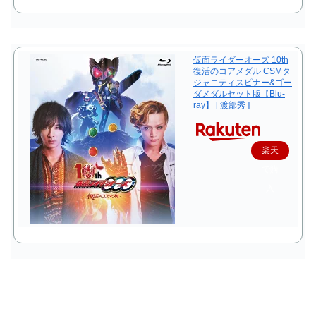
仮面ライダーオーズ 10th
復活のコアメダル CSMタ
ジャニティスピナー&ゴー
ダメダルセット版【Blu-
ray】 [ 渡部秀 ]
楽天
で購
入