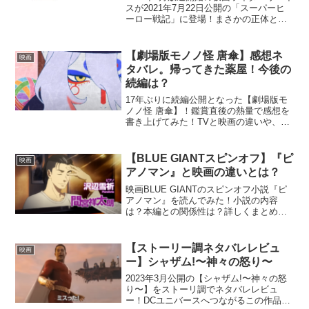
スが2021年7月22日公開の「スーパーヒ
ーロー戦記」に登場！まさかの正体と、
とあるアメコミヒーローにそっくりな仮
面ライダーリバイスの正体とは？？
【劇場版モノノ怪 唐傘】感想ネ
映画
タバレ。帰ってきた薬屋！今後の
続編は？
17年ぶりに続編公開となった【劇場版モ
ノノ怪 唐傘】！鑑賞直後の熱量で感想を
書き上げてみた！TVと映画の違いや、ど
こよりも詳しくストーリー調ネタバレも
執筆！
【BLUE GIANTスピンオフ】『ピ
映画
アノマン』と映画の違いとは？
映画BLUE GIANTのスピンオフ小説『ピ
アノマン』を読んでみた！小説の内容
は？本編との関係性は？詳しくまとめて
みました！
【ストーリー調ネタバレレビュ
映画
ー】シャザム!〜神々の怒り〜
2023年3月公開の【シャザム!〜神々の怒
り〜】をストーリ調でネタバレレビュ
ー！DCユニバースへつながるこの作品を