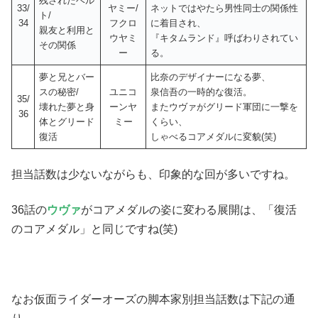
残されたベル
33/
ヤミー/
ネットではやたら男性同士の関係性
ト/
34
フクロ
に着目され、
親友と利用と
ウヤミ
『キタムランド』呼ばわりされてい
その関係
ー
る。
夢と兄とバー
比奈のデザイナーになる夢、
スの秘密/
ユニコ
泉信吾の一時的な復活。
35/
壊れた夢と身
ーンヤ
またウヴァがグリード軍団に一撃を
36
体とグリード
ミー
くらい、
復活
しゃべるコアメダルに変貌(笑)
担当話数は少ないながらも、印象的な回が多いですね。
36話の
ウヴァ
がコアメダルの姿に変わる展開は、「復活
のコアメダル」と同じですね(笑)
なお仮面ライダーオーズの脚本家別担当話数は下記の通