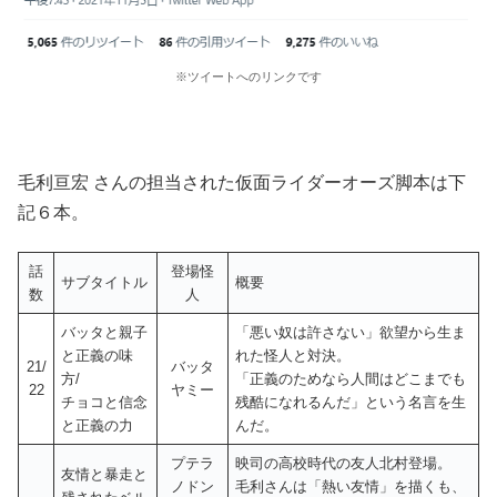
※ツイートへのリンクです
毛利亘宏 さんの担当された仮面ライダーオーズ脚本は下
記６本。
話
登場怪
サブタイトル
概要
数
人
バッタと親子
「悪い奴は許さない」欲望から生ま
と正義の味
れた怪人と対決。
21/
バッタ
方/
「正義のためなら人間はどこまでも
22
ヤミー
チョコと信念
残酷になれるんだ」という名言を生
と正義の力
んだ。
プテラ
映司の高校時代の友人北村登場。
友情と暴走と
ノドン
毛利さんは「熱い友情」を描くも、