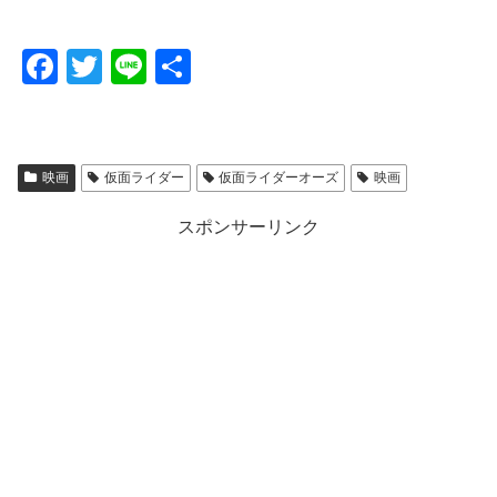
F
T
Li
共
a
wi
n
有
c
tt
e
e
er
映画
仮面ライダー
仮面ライダーオーズ
映画
b
スポンサーリンク
o
o
k