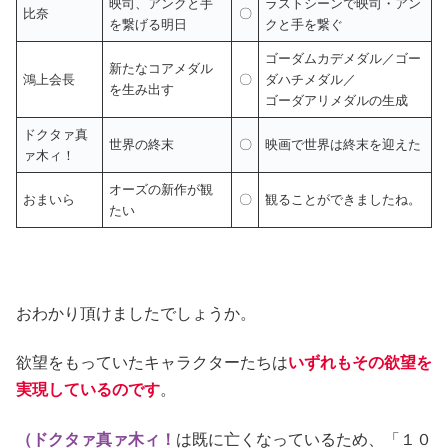
映司、アンクと手
ラストシーンで映司・アン
比奈
〇
を繋げる明日
クと手を繋ぐ
ゴーダムカデメダル／ゴー
新たなコアメダル
鴻上会長
〇
ダハチメダル／
を生み出す
ゴーダアリメダルの生成
ドクタァ真
世界の終末
〇
映画で世界は終末を迎えた
ァ木ィ！
オーズの新作が観
おまいら
〇
観ることができましたね。
たい
おわかり頂けましたでしょうか。
欲望をもっていたキャラクターたちは
いずれもその欲望を
実現しているのです
。
（ドクタァ真ァ木ィ！
は既に亡くなっているため、「１０