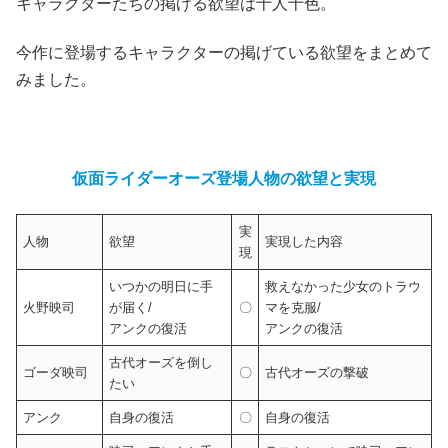
キャラクターたちの掲げる欲望は十人十色。
今作に登場するキャラクターの掲げている欲望をまとめて
みました。
仮面ライダーオーズ登場人物の欲望と実現
実
人物
欲望
実現した内容
現
いつかの明日に手
救えなかった少女のトラウ
火野映司
が届く/
〇
マを克服/
アンクの復活
アンクの復活
古代オーズを倒し
ゴーダ映司
〇
古代オーズの撃破
たい
アンク
自身の復活
〇
自身の復活