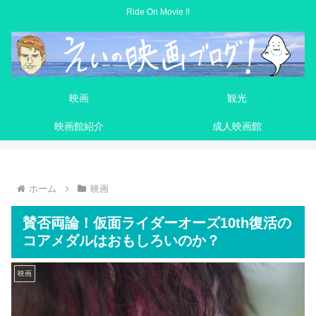
Ride On Movie !!
映画
観光
映画館紹介
成人映画館
ホーム
映画
賛否両論！仮面ライダーオーズ10th復活の
コアメダルはおもしろいのか？
映画