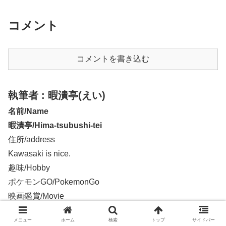
コメント
コメントを書き込む
執筆者 : 暇潰亭(えい)
名前/Name
暇潰亭/Hima-tsubushi-tei
住所/address
Kawasaki is nice.
趣味/Hobby
ポケモンGO/PokemonGo
映画鑑賞/Movie
株/stocks
メニュー
ホーム
検索
トップ
サイドバー
すたんぷ:孤独犬(Kodoku-ken)