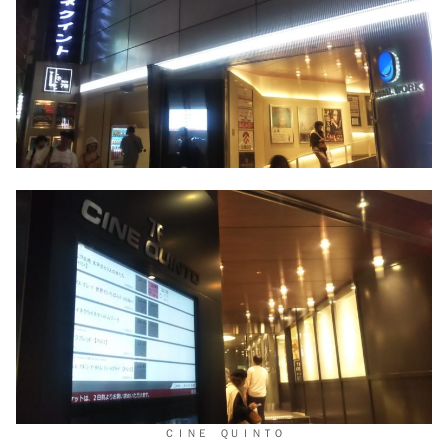
ＣＩＮＥ ＱＵＩＮＴＯ