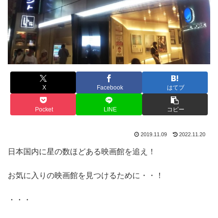
X
Facebook
はてブ
Pocket
LINE
コピー
2019.11.09
2022.11.20
日本国内に星の数ほどある映画館を追え！
お気に入りの映画館を見つけるために・・！
・・・