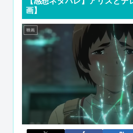
【感想ネタバレ】アリスとテ
画】
映画