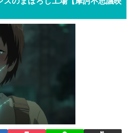
レスのまぼろし工場【摩訶不思議映