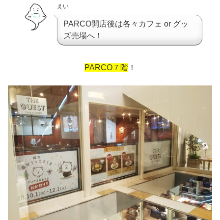
えい
PARCO開店後は各々カフェ or グッ
ズ売場へ！
PARCO７階
！