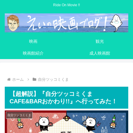
Ride On Movie !!
映画
観光
映画館紹介
成人映画館
ホーム
自分ツッコミくま
【超解説】『自分ツッコミくま
CAFE&BARおかわり!!』へ行ってみた！
自分ツッコミくま