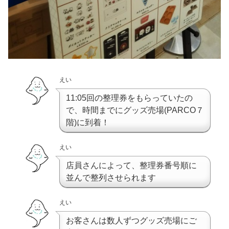
えい
11:05回の整理券をもらっていたの
で、時間までにグッズ売場(PARCO７
階)に到着！
えい
店員さんによって、整理券番号順に
並んで整列させられます
えい
お客さんは数人ずつグッズ売場にご