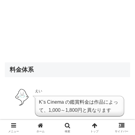
料金体系
えい
K’s Cinema の鑑賞料金は作品によっ
て、1,000～1,800円と異なります
メニュー
ホーム
検索
トップ
サイドバー
友人くん