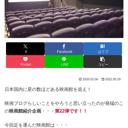
X
Facebook
はてブ
Pocket
LINE
コピー
2020.02.06
2022.05.29
日本国内に星の数ほどある映画館を追え！
映画ブログらしいことをやろうと思い立ったのが発端のこ
の
映画館紹介企画
・・・
第22弾
です！！
今回足を運んだ映画館は・・・