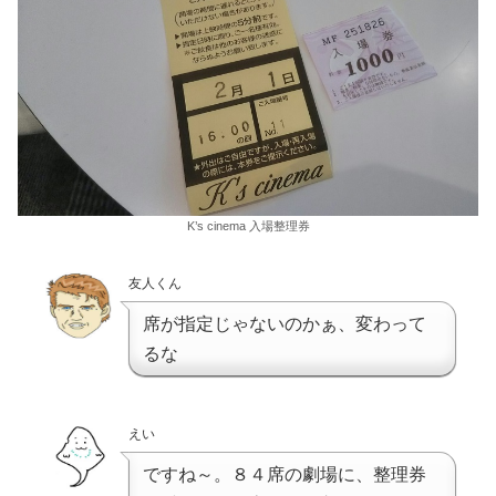
K’s cinema 入場整理券
友人くん
席が指定じゃないのかぁ、変わって
るな
えい
ですね～。８４席の劇場に、整理券