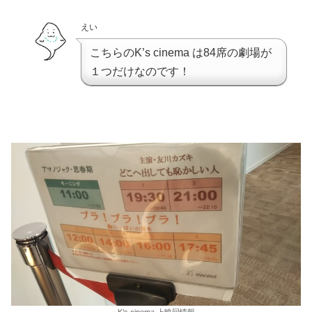
えい
こちらのK’s cinema は84席の劇場が
１つだけなのです！
K’s cinema 上映回情報