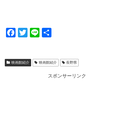
F
T
Li
共
a
wi
n
有
c
tt
e
e
er
映画館紹介
映画館紹介
長野県
b
スポンサーリンク
o
o
k