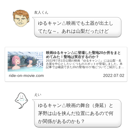
友人くん
ゆるキャン△映画でも土器が出土し
てたな～。あれは山梨だったけど
映画ゆるキャン△に登場した聖地20か所をまと
めてみた！聖地は実在するのか？
2022年7月1日公開の映画『ゆるキャン△』には山梨・名
古屋を中心としたいくつものスポットが登場しました。本
記事では確認できた20の聖地/ロケ地についてご紹介しま
す！ぜひゆるキャン△聖地巡礼にご利用ください！
ride-on-movie.com
2022.07.02
えい
ゆるキャン△映画の舞台（身延）と
茅野は山を挟んだ位置にあるので何
か関係があるのかも？