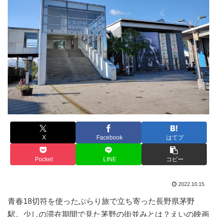
X
Facebook
はてブ
Pocket
LINE
コピー
2022.10.15
青春18切符を使ったぶらり旅で立ち寄った長野県茅野
駅。少しの滞在期間で見た茅野の街並みとは？えいの映画