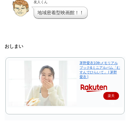
友人くん
地域密着型映画館！！
おしまい
茅野愛衣10thメモリアル
ブック&ミニアルバム「む
すんでひらいて」 [ 茅野
愛衣 ]
楽天
で購
入