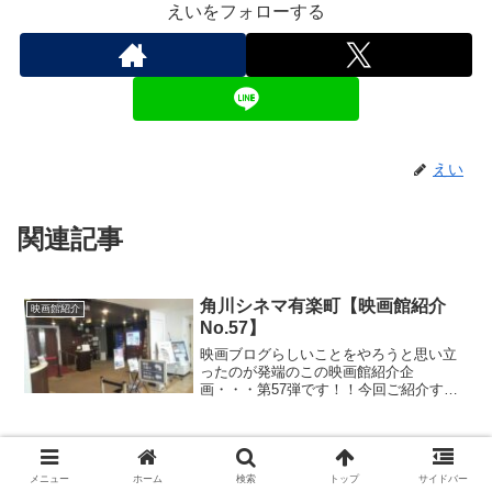
えいをフォローする
えい
関連記事
角川シネマ有楽町【映画館紹介
映画館紹介
No.57】
映画ブログらしいことをやろうと思い立
ったのが発端のこの映画館紹介企
画・・・第57弾です！！今回ご紹介する
のは角川シネマ有楽町！
映画館探訪【シネマポスト】元郵
映画館紹介
便局の映画館！？シネマポスト
メニュー
ホーム
検索
トップ
サイドバー