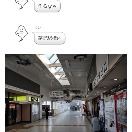
作るなｗ
えい
茅野駅構内