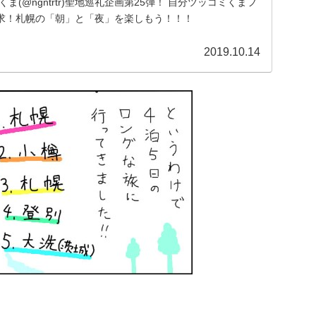
くま(@ngntrtr)聖地巡礼企画第25弾！ 自分ツッコミくまフ
求！札幌の「朝」と「夜」を楽しもう！！！
2019.10.14