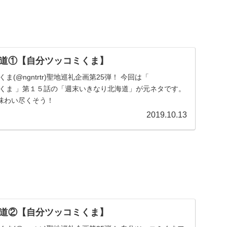
道①【自分ツッコミくま】
ま(@ngntrtr)聖地巡礼企画第25弾！ 今回は「
きくま 」第１５話の「週末いきなり北海道」が元ネタです。
味わい尽くそう！
2019.10.13
道②【自分ツッコミくま】