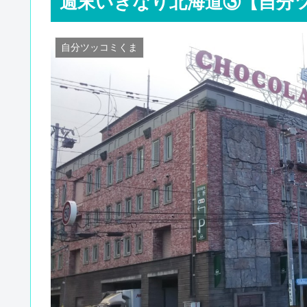
週末いきなり北海道③【自分
自分ツッコミくま