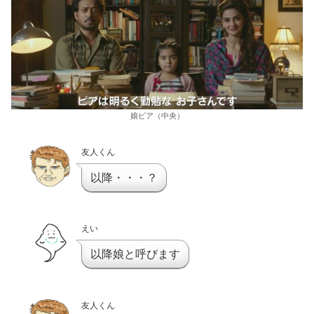
娘ピア（中央）
友人くん
以降・・・？
えい
以降娘と呼びます
友人くん