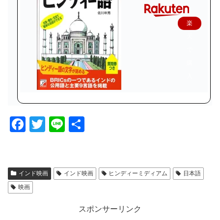
楽
天
で
購
入
F
T
Li
共
a
wi
n
有
c
tt
e
e
er
インド映画
インド映画
ヒンディーミディアム
日本語
b
映画
o
スポンサーリンク
o