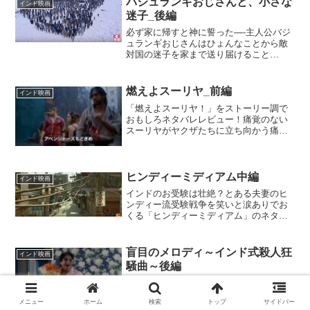
バジュランギおじさんと、小さな
インド映画
迷子_後編
必ず家に帰すと神に誓った—-主人公バジ
ュランギおじさんはひょんなことから敵
対国の迷子を家まで送り届けること
に！？インド映画興行収入歴代第三位の
珠玉の名作をえいの映画ブログが徹底ネ
タバレ＆完全レビュー！
燃えよスーリヤ_前編
インド映画
「燃えよスーリヤ！」をストーリー調で
おもしろネタバレレビュー！痛覚のない
スーリヤがヤクザたちに立ち向かう痛快
アクションストーリー！
ヒンディーミディアム中編
インド映画
インドのお受験は壮絶？とある夫妻のヒ
ンディー流受験戦争を笑いと涙ありでお
くる「ヒンディーミディアム」のネタバ
レレビューです！
盲目のメロディ～インド式殺人狂
インド映画
騒曲～後編
予測不能なブラックコメディ！インド映
画「盲目のメロディ～インド式殺人狂騒
メニュー
ホーム
検索
トップ
サイドバー
曲～」をどこよりも詳しくストーリー調