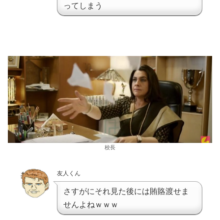
ってしまう
校長
友人くん
さすがにそれ見た後には賄賂渡せま
せんよねｗｗｗ