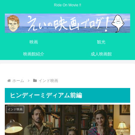
Ride On Movie !!
映画
観光
映画館紹介
成人映画館
ホーム
インド映画
ヒンディーミディアム前編
インド映画