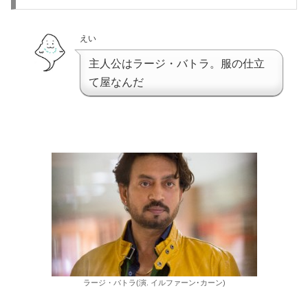
えい
主人公はラージ・バトラ。服の仕立
て屋なんだ
ラージ・バトラ(演. イルファーン･カーン)