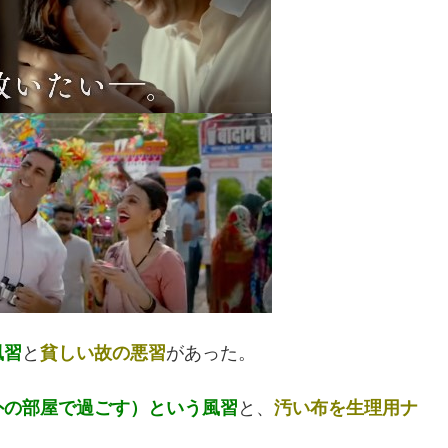
風習
と
貧しい故の悪習
があった。
外の部屋で過ごす
）
という風習
と、
汚い布を生理用ナ