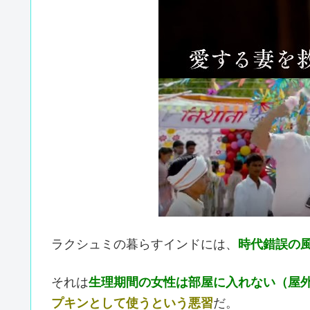
ラクシュミの暮らすインドには、
時代錯誤の
それは
生理期間の女性は部屋に入れない（屋
プキンとして使うという悪習
だ。