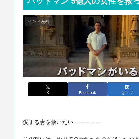
パッドマン 5億人の女性を救
インド映画
X
Facebook
はてブ
愛する妻を救いたいーーーーー