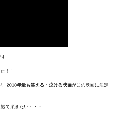
です。
した！！
が、
2018年最も笑える・泣ける映画
がこの映画に決定
は観て頂きたい・・・