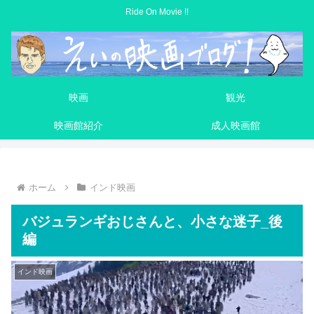
Ride On Movie !!
映画
観光
映画館紹介
成人映画館
ホーム
インド映画
バジュランギおじさんと、小さな迷子_後
編
インド映画