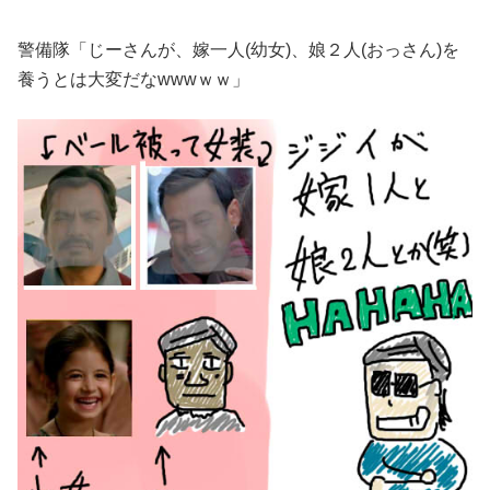
警備隊「じーさんが、嫁一人(幼女)、娘２人(おっさん)を
養うとは大変だなwwwｗｗ」