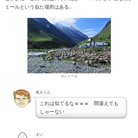
ミールという似た場所はある」
カシミール
友人くん
これは似てるなｗｗｗ 間違えても
しゃーない
えい