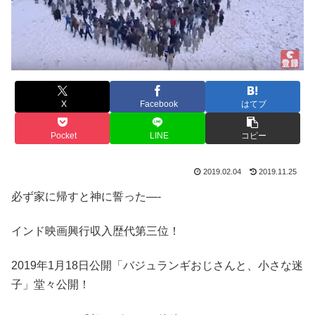
X
Facebook
はてブ
Pocket
LINE
コピー
2019.02.04
2019.11.25
必ず家に帰すと神に誓った—-
インド映画興行収入歴代第三位！
2019年1月18日公開「バジュランギおじさんと、小さな迷
子」堂々公開！