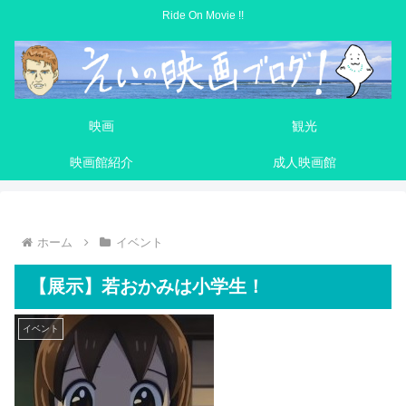
Ride On Movie !!
映画
観光
映画館紹介
成人映画館
ホーム
イベント
【展示】若おかみは小学生！
イベント