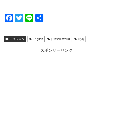
F
T
Li
共
a
wi
n
有
c
tt
e
アクション
English
jurassic world
映画
e
er
b
スポンサーリンク
o
o
k