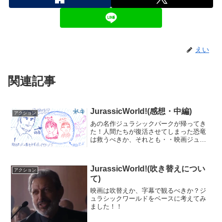
えい
関連記事
JurassicWorld!(感想・中編)
アクション
あの名作ジュラシックパークが帰ってき
た！人間たちが復活させてしまった恐竜
は救うべきか、それとも・・映画ジュラ
シックワールドを完全ネタバレ！
JurassicWorld!(吹き替えについ
アクション
て)
映画は吹替えか、字幕で観るべきか？ジ
ュラシックワールドをベースに考えてみ
ました！！