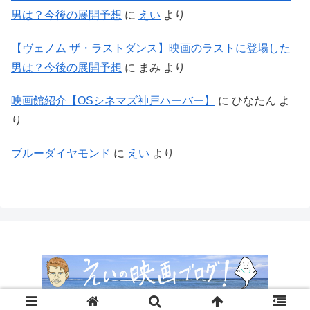
男は？今後の展開予想
に
えい
より
【ヴェノム ザ・ラストダンス】映画のラストに登場した
男は？今後の展開予想
に
まみ
より
映画館紹介【OSシネマズ神戸ハーバー】
に
ひなたん
よ
り
ブルーダイヤモンド
に
えい
より
Copyright © 2018-2026 えいの映画ぶろぐ！ All Rights Reserved.