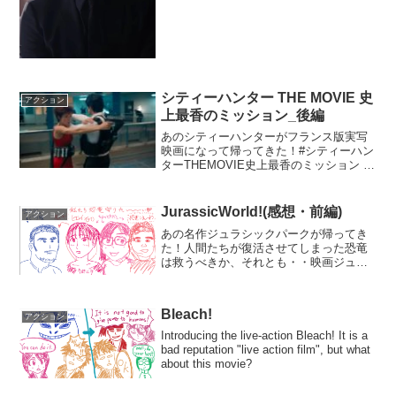
シティーハンター THE MOVIE 史
アクション
上最香のミッション_後編
あのシティーハンターがフランス版実写
映画になって帰ってきた！#シティーハン
ターTHEMOVIE史上最香のミッション を
早くも徹底レビュー！香との関係は？そ
して冴羽獠におとずれる・・死！
JurassicWorld!(感想・前編)
アクション
あの名作ジュラシックパークが帰ってき
た！人間たちが復活させてしまった恐竜
は救うべきか、それとも・・映画ジュラ
シックワールドを完全ネタバレ！
Bleach!
アクション
Introducing the live-action Bleach! It is a
bad reputation "live action film", but what
about this movie?