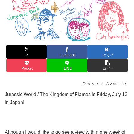
X
Facebook
はてブ
Pocket
LINE
コピー
2018.07.12
2019.11.27
Jurassic World / The Kingdom of Flames is Friday, July 13
in Japan!
Although I would like to go see a view within one week of