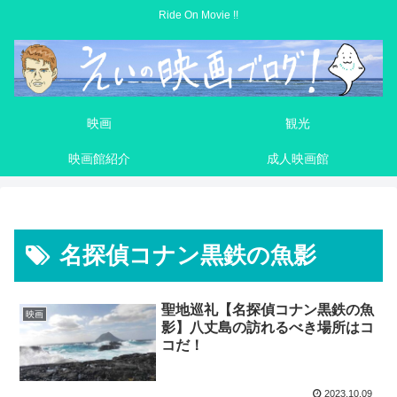
Ride On Movie !!
映画
観光
映画館紹介
成人映画館
名探偵コナン黒鉄の魚影
聖地巡礼【名探偵コナン黒鉄の魚
映画
影】八丈島の訪れるべき場所はコ
コだ！
2023.10.09