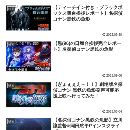
【ティーチイン付き・ブラックボ
映画
ックス舞台挨拶レポート】名探偵
コナン黒鉄の魚影
2023.09.30
【黒(96)の日舞台挨拶完全レポー
映画
ト】名探偵コナン黒鉄の魚影
2023.09.06
【ぎょぇぇえ～！！】劇場版名探
映画
偵コナン 黒鉄の魚影発声可能応
援上映へ行ってみた！
2023.06.04
【名探偵コナン黒鉄の魚影】立川
映画
譲監督&岡田悠平Pインスタライ