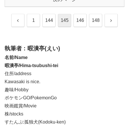
前
次
1
144
145
146
148
へ
へ
執筆者 : 暇潰亭(えい)
名前/Name
暇潰亭/Hima-tsubushi-tei
住所/address
Kawasaki is nice.
趣味/Hobby
ポケモンGO/PokemonGo
映画鑑賞/Movie
株/stocks
すたんぷ:孤独犬(Kodoku-ken)