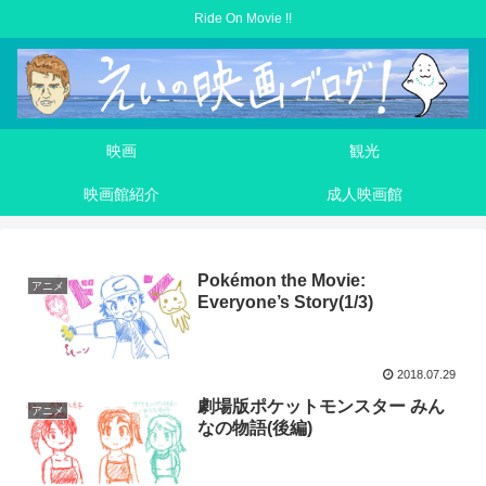
Ride On Movie !!
映画
観光
映画館紹介
成人映画館
Pokémon the Movie:
アニメ
Everyone’s Story(1/3)
2018.07.29
劇場版ポケットモンスター みん
アニメ
なの物語(後編)