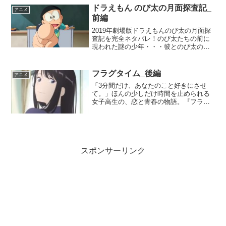
ドラえもん のび太の月面探査記_
アニメ
前編
2019年劇場版ドラえもんのび太の月面探
査記を完全ネタバレ！のび太たちの前に
現われた謎の少年・・・彼とのび太の紡
ぐ友情の行方は？
フラグタイム_後編
アニメ
「3分間だけ、あなたのこと好きにさせ
て。」ほんの少しだけ時間を止められる
女子高生の、恋と青春の物語。『フラグ
タイム』をストーリー調で完全紹介！
スポンサーリンク