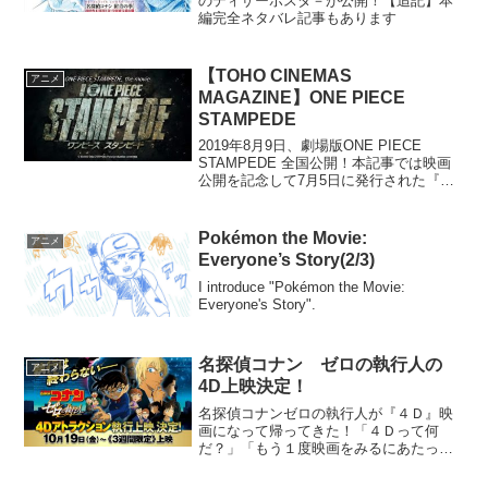
のティザーポスタ－が公開！【追記】本
編完全ネタバレ記事もあります
【TOHO CINEMAS
アニメ
MAGAZINE】ONE PIECE
STAMPEDE
2019年8月9日、劇場版ONE PIECE
STAMPEDE 全国公開！本記事では映画
公開を記念して7月5日に発行された『
TOHO CINEMAS MAGAZINE (ONE
PIECE特別号) 』を紹介します！映画に向
けて、STAMPEDE(熱狂的行動)しよう！
Pokémon the Movie:
アニメ
Everyone’s Story(2/3)
I introduce "Pokémon the Movie:
Everyone's Story".
名探偵コナン ゼロの執行人の
アニメ
4D上映決定！
名探偵コナンゼロの執行人が『４Ｄ』映
画になって帰ってきた！「４Ｄって何
だ？」「もう１度映画をみるにあたって
見直すべき展はある？」という疑問にえ
いの映画ブログが答えます！