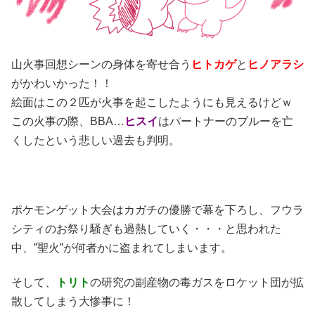
山火事回想シーンの身体を寄せ合う
ヒトカゲ
と
ヒノアラシ
がかわいかった！！
絵面はこの２匹が火事を起こしたようにも見えるけどｗ
この火事の際、BBA…
ヒスイ
はパートナーのブルーを亡
くしたという悲しい過去も判明。
ポケモンゲット大会はカガチの優勝で幕を下ろし、フウラ
シティのお祭り騒ぎも過熱していく・・・と思われた
中、”聖火”が何者かに盗まれてしまいます。
そして、
トリト
の研究の副産物の毒ガスをロケット団が拡
散してしまう大惨事に！