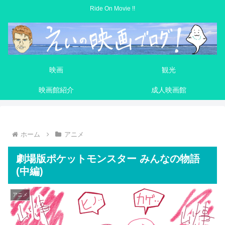
Ride On Movie !!
映画
観光
映画館紹介
成人映画館
ホーム
アニメ
劇場版ポケットモンスター みんなの物語
(中編)
アニメ