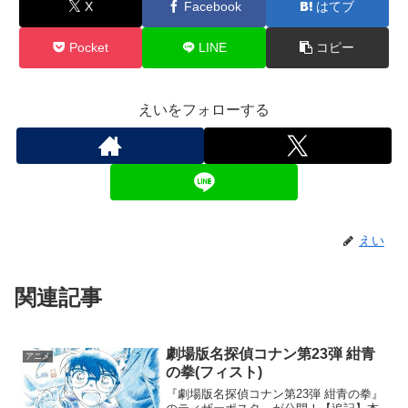
X
Facebook
はてブ
Pocket
LINE
コピー
えいをフォローする
えい
関連記事
劇場版名探偵コナン第23弾 紺青
アニメ
の拳(フィスト)
『劇場版名探偵コナン第23弾 紺青の拳』