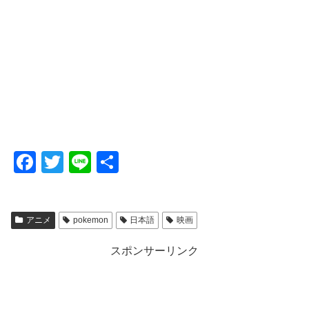
F
T
Li
共
a
wi
n
有
c
tt
e
アニメ
pokemon
日本語
映画
e
er
b
スポンサーリンク
o
o