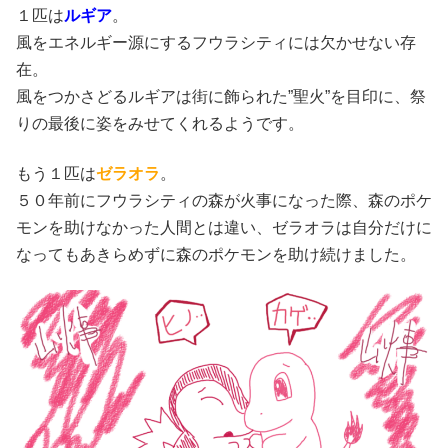
１匹は
ルギア
。
風をエネルギー源にするフウラシティには欠かせない存
在。
風をつかさどるルギアは街に飾られた”聖火”を目印に、祭
りの最後に姿をみせてくれるようです。
もう１匹は
ゼラオラ
。
５０年前にフウラシティの森が火事になった際、森のポケ
モンを助けなかった人間とは違い、ゼラオラは自分だけに
なってもあきらめずに森のポケモンを助け続けました。