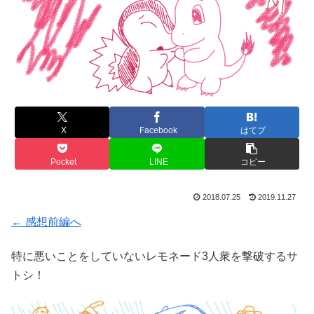
X
Facebook
はてブ
Pocket
LINE
コピー
2018.07.25
2019.11.27
← 感想前編へ
特に悪いことをしていないレモネード3人衆を撃破するサ
トシ！