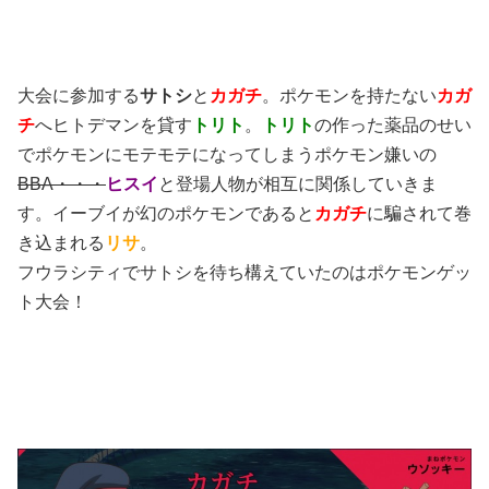
大会に参加する
サトシ
と
カガチ
。ポケモンを持たない
カガ
チ
へヒトデマンを貸す
トリト
。
トリト
の作った薬品のせい
でポケモンにモテモテになってしまうポケモン嫌いの
BBA・・・
ヒスイ
と登場人物が相互に関係していきま
す。イーブイが幻のポケモンであると
カガチ
に騙されて巻
き込まれる
リサ
。
フウラシティでサトシを待ち構えていたのはポケモンゲッ
ト大会！