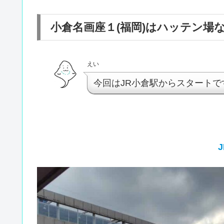
小倉名画座１(福岡)はハッテン場
えい
今回はJR小倉駅からスタートで