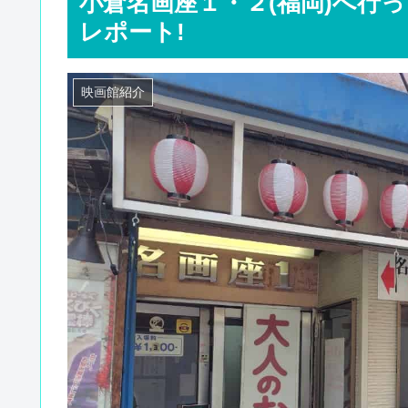
小倉名画座１・２(福岡)へ行
レポート!
映画館紹介