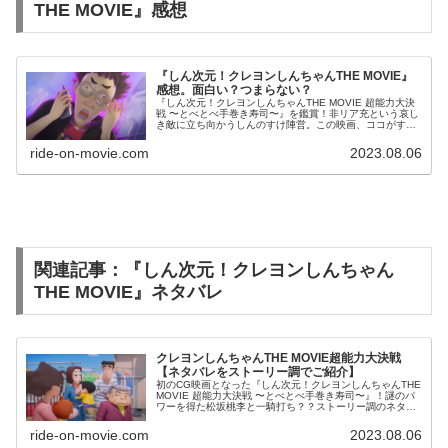
THE MOVIE』感想
『しん次元！クレヨンしんちゃんTHE MOVIE』
感想。面白い？つまらない？
『しん次元！クレヨンしんちゃんTHE MOVIE 超能力大決
戦 〜とべとべ手巻き寿司〜』を鑑賞！非リア充という哀し
き敵に立ち向かうしんのすけ陣営。この映画、ココがすっ
きりしない！
ride-on-movie.com
2023.08.06
関連記事：『しん次元！クレヨンしんちゃん
THE MOVIE』ネタバレ
クレヨンしんちゃんTHE MOVIE超能力大決戦
【ネタバレをストーリー調でご紹介】
初のCG映画となった『しん次元！クレヨンしんちゃんTHE
MOVIE 超能力大決戦 〜とべとべ手巻き寿司〜』！謎のパ
ワーを得た松坂桃李と一騎打ち？？ストーリー調のネタバ
レレビュー形式で映画をあますことなくご紹介します。
ride-on-movie.com
2023.08.06