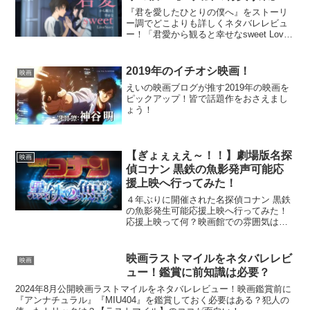
『君を愛したひとりの僕へ』をストーリ
ー調でどこよりも詳しくネタバレレビュ
ー！「君愛から観ると幸せなsweet Love
story」「僕愛から観るとちょっと切ない
bitter Love story」。あなたはどちらか
ら？
2019年のイチオシ映画！
映画
えいの映画ブログが推す2019年の映画を
ピックアップ！皆で話題作をおさえまし
ょう！
【ぎょぇぇえ～！！】劇場版名探
映画
偵コナン 黒鉄の魚影発声可能応
援上映へ行ってみた！
４年ぶりに開催された名探偵コナン 黒鉄
の魚影発生可能応援上映へ行ってみた！
応援上映って何？映画館での雰囲気は？
実際に足を運んで確かめてみた！！
映画ラストマイルをネタバレレビ
映画
ュー！鑑賞に前知識は必要？
2024年8月公開映画ラストマイルをネタバレレビュー！映画鑑賞前に
『アンナチュラル』『MIU404』を鑑賞しておく必要はある？犯人の