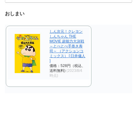
おしまい
しん次元！クレヨン
しんちゃん THE
MOVIE 超能力大決戦
～とべとべ手巻き寿
司～ （アクションコ
ミックス） [ 臼井儀人
]
価格：528円（税込、
送料無料)
(2023/8/4
時点)