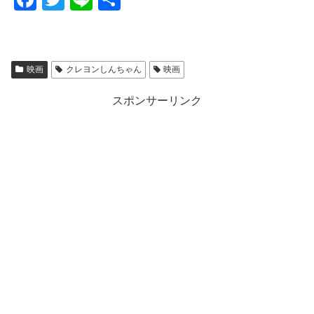
a
wi
n
有
c
tt
e
e
er
映画
クレヨンしんちゃん
映画
b
スポンサーリンク
o
o
k