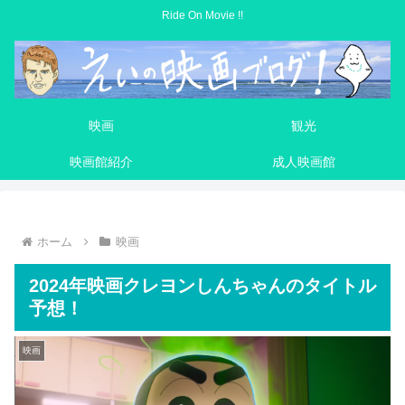
Ride On Movie !!
映画
観光
映画館紹介
成人映画館
ホーム
映画
2024年映画クレヨンしんちゃんのタイトル
予想！
映画