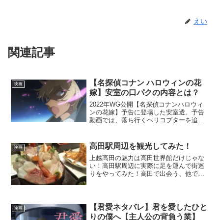
えい
関連記事
【名探偵コナン ハロウィンの花
映画
嫁】安室の口パクの内容とは？
2022年WG公開【名探偵コナンハロウィ
ンの花嫁】予告に登場した安室透。予告
動画では、落ち行くヘリコプターを追い
かける安室さんがなにやら口パクをして
いますが、いったい何を喋っているの
か？映画を観て確かめてみました！
高田駅周辺を観光してみた！
映画
上越高田の魅力は高田世界館だけじゃな
い！高田駅周辺に実際に足を運んで街巡
りをやってみた！高田で出会う、他では
絶対出会えない驚きのグルメとは？
【君愛ネタバレ】君を愛したひと
映画
りの僕へ【主人公の背負う業】