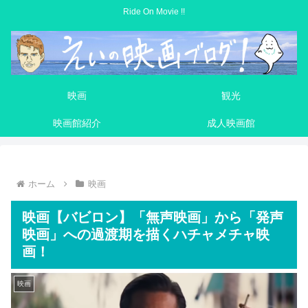
Ride On Movie !!
映画
観光
映画館紹介
成人映画館
ホーム
映画
映画【バビロン】「無声映画」から「発声
映画」への過渡期を描くハチャメチャ映
画！
映画