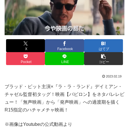
X
Facebook
はてブ
Pocket
LINE
コピー
2023.02.19
ブラッド・ピット主演×『ラ・ラ・ランド』デイミアン・
チャゼル監督初タッグ！映画【バビロン】をネタバレレビ
ュー！「無声映画」から「発声映画」への過渡期を描く
R15指定のハチャメチャ映画！
※画像はYoutubeの公式動画より