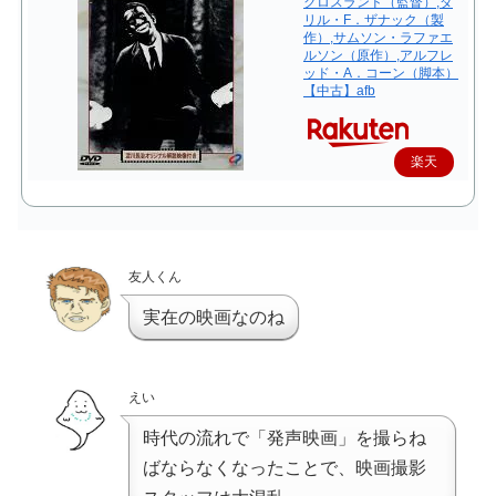
クロスランド（監督）,ダ
リル・F．ザナック（製
作）,サムソン・ラファエ
ルソン（原作）,アルフレ
ッド・A．コーン（脚本）
【中古】afb
楽天
で購
入
友人くん
実在の映画なのね
えい
時代の流れで「発声映画」を撮らね
ばならなくなったことで、映画撮影