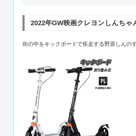
2022年GW映画クレヨンしんち
街の中をキックボードで疾走する野原しんの