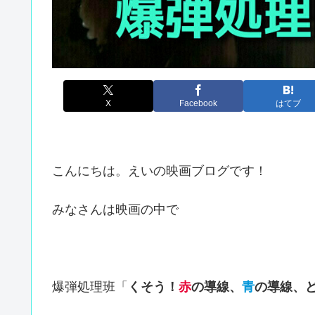
X
Facebook
はてブ
こんにちは。えいの映画ブログです！
みなさんは映画の中で
爆弾処理班「
くそう！
赤
の導線、
青
の導線、