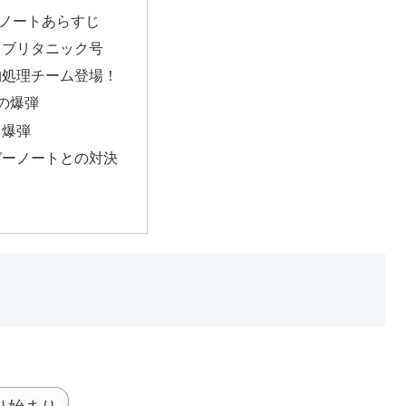
ノートあらすじ
！ブリタニック号
物処理チーム登場！
の爆弾
る爆弾
ガーノートとの対決