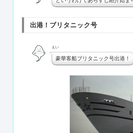
というわけであらすじ紹介始ま
出港！ブリタニック号
えい
豪華客船ブリタニック号出港！