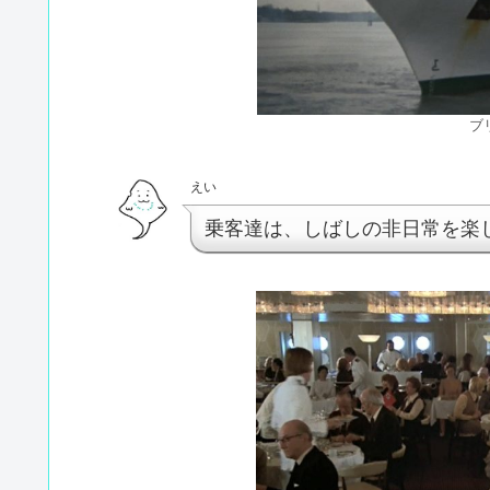
ブ
えい
乗客達は、しばしの非日常を楽