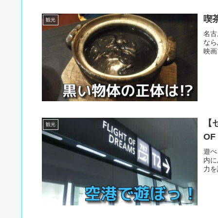
喫
観光
名古
なら
映画
【
観光
OF
遊べ
内に
力を