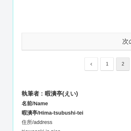
次
前
1
2
へ
執筆者 : 暇潰亭(えい)
名前/Name
暇潰亭/Hima-tsubushi-tei
住所/address