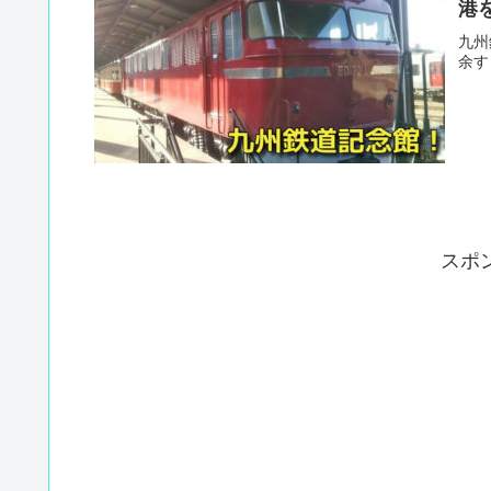
港
九州
余す
スポ