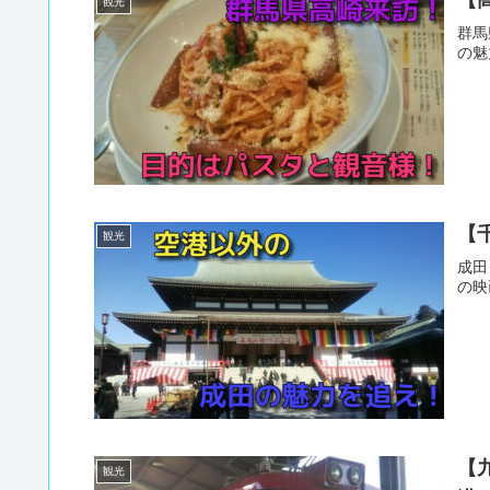
観光
群馬
の魅
【
観光
成田
の映
【
観光