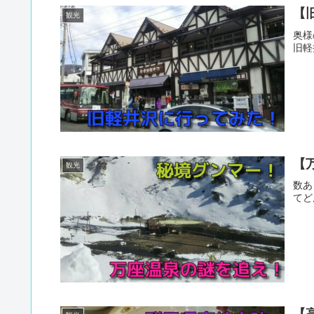
【
観光
奥様
旧軽
【
観光
数あ
てど
【