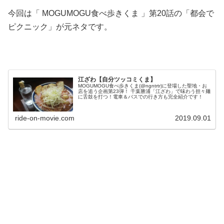
今回は「 MOGUMOGU食べ歩きくま 」第20話の「都会で
ピクニック」が元ネタです。
江ざわ【自分ツッコミくま】
MOGUMOGU食べ歩きくま(@ngntrtr)に登場した聖地・お
店を追う企画第23弾！ 千葉勝浦「江ざわ」で味わう担々麺
に舌鼓を打つ！電車＆バスでの行き方も完全紹介です！
ride-on-movie.com
2019.09.01