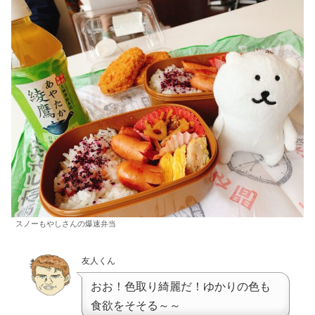
スノーもやしさんの爆速弁当
友人くん
おお！色取り綺麗だ！ゆかりの色も
食欲をそそる～～