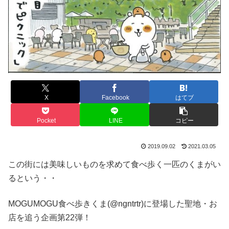
X
Facebook
はてブ
Pocket
LINE
コピー
2019.09.02
2021.03.05
この街には美味しいものを求めて食べ歩く一匹のくまがい
るという・・
MOGUMOGU食べ歩きくま(@ngntrtr)に登場した聖地・お
店を追う企画第22弾！