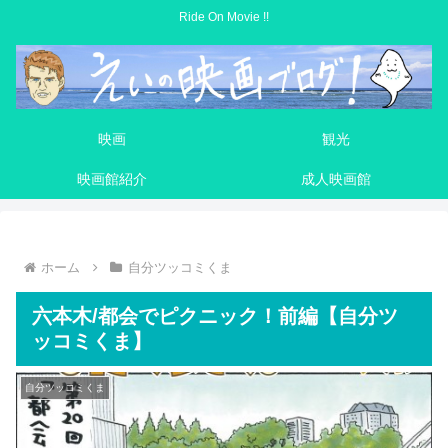
Ride On Movie !!
映画
観光
映画館紹介
成人映画館
ホーム
自分ツッコミくま
六本木/都会でピクニック！前編【自分ツ
ッコミくま】
自分ツッコミくま