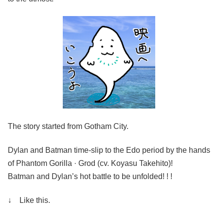
The story started from Gotham City.
Dylan and Batman time-slip to the Edo period by the hands
of Phantom Gorilla · Grod (cv. Koyasu Takehito)!
Batman and Dylan’s hot battle to be unfolded! ! !
↓ Like this.