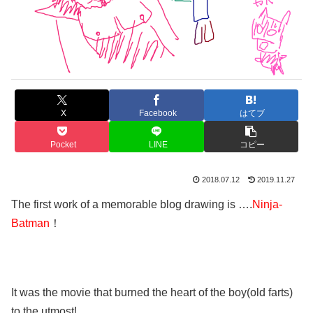
X
Facebook
はてブ
Pocket
LINE
コピー
2018.07.12
2019.11.27
The first work of a memorable blog drawing is ….
Ninja-
Batman
！
It was the movie that burned the heart of the boy(old farts)
to the utmost!