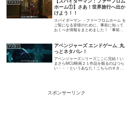
【スパイダーマン：ファーフロム
アメコミ
ホーム①】さあ！世界旅行へ出か
けよう！！
スパイダーマン ・ファーフロムホーム を
ご覧になる皆様のために、事前に知って
おくべき情報をまとめました！「事前に
観ておくべき映画」「映画のあらすじ」
「今回の映画で巡る国」「吹替えの声優
さん情報」の詳細はこちらのサイトに
アベンジャーズ エンドゲーム_丸
アメコミ
て！
っとネタバレ！
アベンジャーズシリーズここに完結！い
まさらMCU映画２１作品を観るのはつら
い・・・というあなた！こちらのネタバ
レ記事を読めば、廻りの会話へついて行
くことが可能・・・っ！これを読んで話
題についていきましょう！
スポンサーリンク