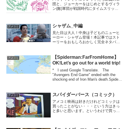
団と、ジョーカーをはじめとするヴィラ
ン(敵)軍団が戦国時代にタイムスリッ
プ！？本映画の魅力を徹底紹介！
シャザム_中編
アメコミ
見た目は大人！中身は子どものニューヒ
ーロー・シャザム登場！本記事ではスト
ーリーをおもしろおかしく完全ネタバレ
レビュー！見た人も見ていない人も楽し
んで頂けることまちがいなし！
【Spiderman:FarFromHome】
アメコミ
OK!Let’s go out for a world trip!
* I used Google Translate. The
"Avengers End Game" ended with the
shocking end of Iron Man's death.Spider-
Man (Peter Par...
スパイダーバース（コミック）
アメコミ
アメコミ映画は好きだけれどコミックは
買ったことがない・・・という方はきっ
と多いと思います。というわけで買って
みました、スパイダーバース！さあ、ア
メコミの世界へ飛び込もう！！