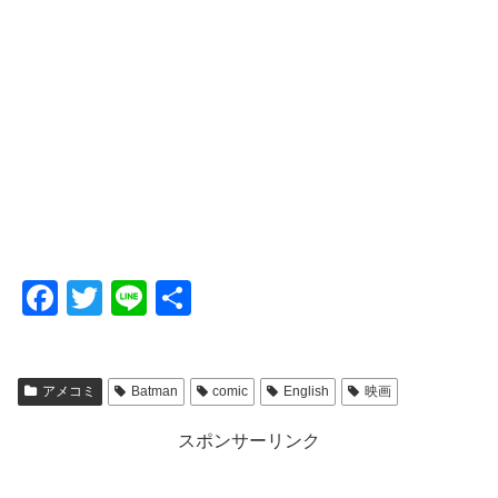
F
T
Li
共
a
wi
n
有
c
tt
e
アメコミ
Batman
comic
English
映画
e
er
b
スポンサーリンク
o