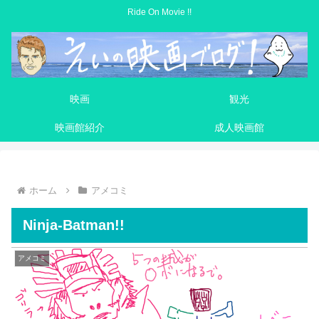
Ride On Movie !!
映画
観光
映画館紹介
成人映画館
ホーム
アメコミ
Ninja-Batman!!
アメコミ