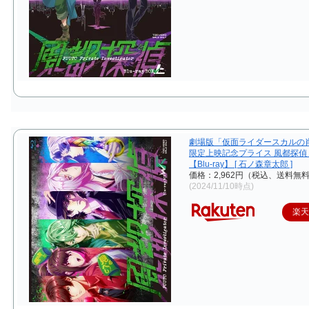
劇場版「仮面ライダースカルの
限定上映記念プライス 風都探偵
【Blu-ray】 [ 石ノ森章太郎 ]
価格：2,962円（税込、送料無料
(2024/11/10時点)
楽