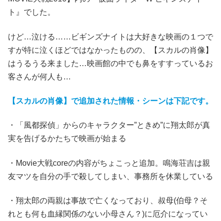
ト』でした。
けど…泣ける……ビギンズナイトは大好きな映画の１つで
すが特に泣くほどではなかったものの、【スカルの肖像】
はうるうる来ました…映画館の中でも鼻をすすっているお
客さんが何人も…
【スカルの肖像】で追加された情報・シーンは下記です。
・「風都探偵」からのキャラクター”ときめ”に翔太郎が真
実を告げるかたちで映画が始まる
・Movie大戦coreの内容がちょこっと追加。鳴海荘吉は親
友マツを自分の手で殺してしまい、事務所を休業している
・翔太郎の両親は事故で亡くなっており、叔母(伯母？そ
れとも何も血縁関係のない小母さん？)に厄介になってい