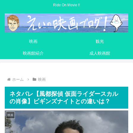
Ride On Movie !!
映画
観光
映画館紹介
成人映画館
ホーム
映画
ネタバレ【風都探偵 仮面ライダースカル
の肖像】ビギンズナイトとの違いは？
映画