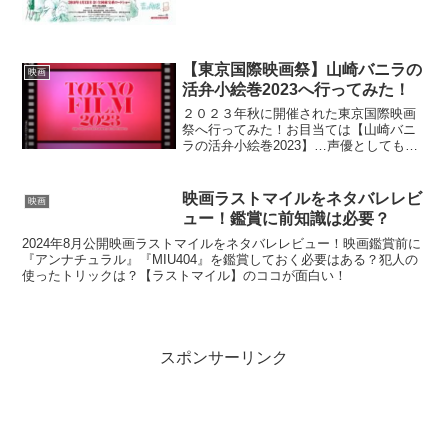
【東京国際映画祭】山崎バニラの
映画
活弁小絵巻2023へ行ってみた！
２０２３年秋に開催された東京国際映画
祭へ行ってみた！お目当ては【山崎バニ
ラの活弁小絵巻2023】…声優としても活
躍している弁士山崎バニラ氏の、サイレ
ント映画に合わせ、大正琴やピアノ の弾
き語りする様に刮目！
映画ラストマイルをネタバレレビ
映画
ュー！鑑賞に前知識は必要？
2024年8月公開映画ラストマイルをネタバレレビュー！映画鑑賞前に
『アンナチュラル』『MIU404』を鑑賞しておく必要はある？犯人の
使ったトリックは？【ラストマイル】のココが面白い！
スポンサーリンク