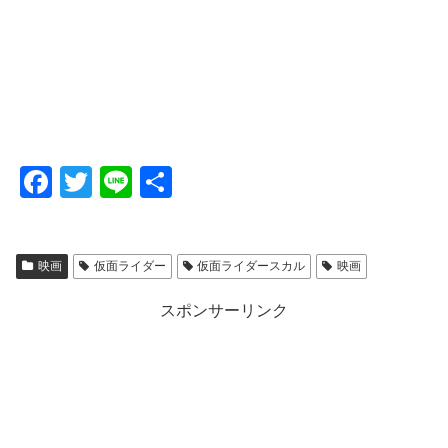
F
T
Li
共
a
wi
n
有
c
tt
e
映画
仮面ライダー
仮面ライダースカル
映画
e
er
b
スポンサーリンク
o
o
k