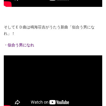
そしてＥＤ曲は鳴海荘吉がうたう新曲「似合う男にな
れ」！
・似合う男になれ