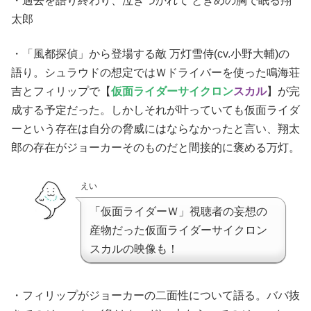
・過去を語り終わり、泣きつかれて ときめの胸で眠る翔
太郎
・「風都探偵」から登場する敵 万灯雪侍(cv.小野大輔)の
語り。シュラウドの想定ではＷドライバーを使った鳴海荘
吉とフィリップで【
仮面ライダーサイクロン
スカル
】が完
成する予定だった。しかしそれが叶っていても仮面ライダ
ーという存在は自分の脅威にはならなかったと言い、翔太
郎の存在がジョーカーそのものだと間接的に褒める万灯。
えい
「仮面ライダーＷ」視聴者の妄想の
産物だった仮面ライダーサイクロン
スカルの映像も！
・フィリップがジョーカーの二面性について語る。ババ抜