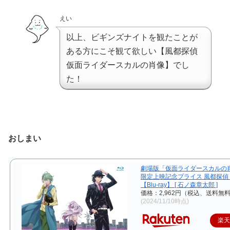
えい
以上、ビギンズナイトを観たことが
ある方にこそ観て欲しい【風都探偵
仮面ライダースカルの肖像】でし
た！
おしまい
劇場版「仮面ライダースカルの
限定上映記念プライス 風都探偵
【Blu-ray】 [ 石ノ森章太郎 ]
価格：2,962円（税込、送料無料
(2024/11/10時点)
楽