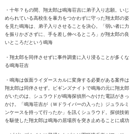
・十年？もの間、翔太郎は鳴海荘吉に弟子入り志願。いじ
められている高校生を暴力をつかわずに守った翔太郎の姿
を見た鳴海は、弟子入りさせることを決心。「弱い者に力
を振りかざさずに、手を差し伸べるところ」が翔太郎の良
いところだという鳴海
・翔太郎を同伴させずに事件調査に入り浸ることが多くな
る鳴海荘吉
・鳴海は仮面ライダースカルに変身する必要がある案件は
翔太郎は同伴させず。ビギンズナイトで鳴海の元に翔太郎
がいたのは、シュラウドが鳴海探偵所へかけた電話がきっ
かけ。「鳴海荘吉が（Ｗドライバーの入った）ジュラルミ
ンケースを持って行ったか」を訊くシュラウド。探偵技術
を駆使した翔太郎は鳴海の居場所を突き止めることに成功