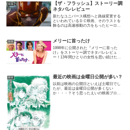
【ザ・フラッシュ】ストーリー調
映画
ネタバレレビュー
新たなユニバース構想へと路線変更する
といわれているＤＣ映画、そのラストを
飾るのは高速移動の力をもったヒーロー
映画『ザ・フラッシュ』！マルチバース
がもたらす哀しみに直面したフラッシュ
が下す決断とは？
メリーに首ったけ
映画
1998年に公開された『メリーに首った
け』をストーリー調でネタバレレビュ
ー！13年間ひとりの女性を思い続けた主
人公の恋の行方は？肩の力を抜いて楽し
めるおバカコメディ映画の金字塔！
最近の映画は金曜日公開が多い？
映画
以前は映画の公開日といえば土曜日でし
たが、最近は金曜日公開が多くない
か・・・？そう思ったえいの映画ブログ
はその理由を調査！得られた驚きの情報
とは。。？