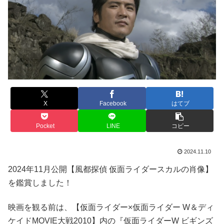
X
Facebook
はてブ
Pocket
LINE
コピー
2024.11.10
2024年11月公開【風都探偵 仮面ライダースカルの肖像】
を鑑賞しました！
映画を観る前は、【仮面ライダー×仮面ライダー W＆ディ
ケイドMOVIE大戦2010】内の『仮面ライダーW ビギンズ