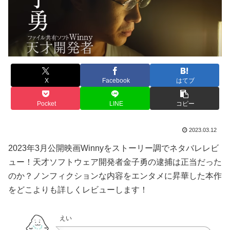
X
Facebook
はてブ
Pocket
LINE
コピー
2023.03.12
2023年3月公開映画Winnyをストーリー調でネタバレレビ
ュー！天才ソフトウェア開発者金子勇の逮捕は正当だった
のか？ノンフィクションな内容をエンタメに昇華した本作
をどこよりも詳しくレビューします！
えい