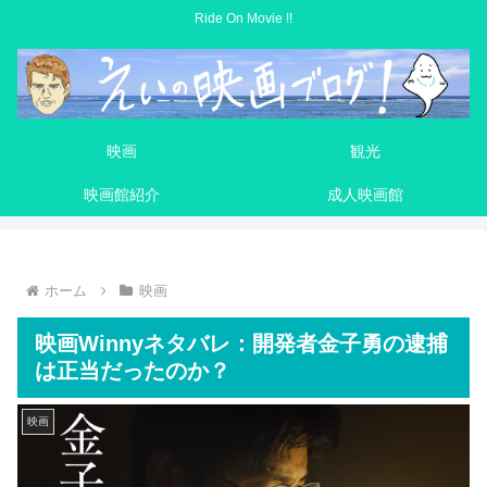
Ride On Movie !!
映画
観光
映画館紹介
成人映画館
ホーム
映画
映画Winnyネタバレ：開発者金子勇の逮捕
は正当だったのか？
映画