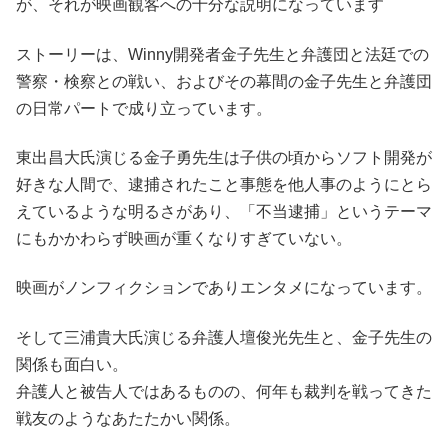
が、それが映画観客への十分な説明になっています
ストーリーは、Winny開発者金子先生と弁護団と法廷での
警察・検察との戦い、およびその幕間の金子先生と弁護団
の日常パートで成り立っています。
東出昌大氏演じる金子勇先生は子供の頃からソフト開発が
好きな人間で、逮捕されたこと事態を他人事のようにとら
えているような明るさがあり、「不当逮捕」というテーマ
にもかかわらず映画が重くなりすぎていない。
映画がノンフィクションでありエンタメになっています。
そして三浦貴大氏演じる弁護人壇俊光先生と、金子先生の
関係も面白い。
弁護人と被告人ではあるものの、何年も裁判を戦ってきた
戦友のようなあたたかい関係。