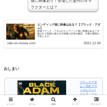
後に映像あり！登場した驚愕のキャ
ラクターとは？
エンディング後に映像はある？【ブラック・アダ
ム】
映画ブラック・アダムのエンディング後に映像はある？今
後のＤＣ映画の道を示す映像の正体の解説、今後の展開を
予想します。
ride-on-movie.com
2022.12.04
おしまい
ブラックアダ
ム／JSA:ブラ
ックレイン [
ジェフ・ジョ
ーンズ ]
メニュー
ホーム
検索
トップ
サイドバー