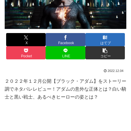
X
Facebook
はてブ
Pocket
LINE
コピー
2022.12.04
２０２２年１２月公開【ブラック・アダム】をストーリー
調でネタバレレビュー！アダムの意外な正体とは？白い騎
士と黒い戦士、あるべきヒーローの姿とは？