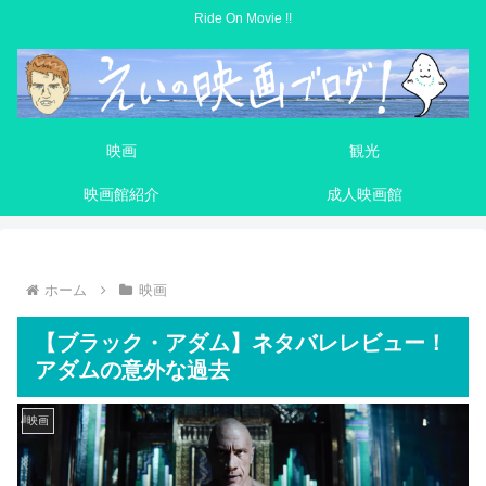
Ride On Movie !!
映画
観光
映画館紹介
成人映画館
ホーム
映画
【ブラック・アダム】ネタバレレビュー！
アダムの意外な過去
映画