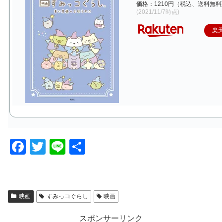
価格：1210円（税込、送料無料
(2021/11/7時点)
楽
F
T
Li
共
a
wi
n
有
c
tt
e
e
er
映画
すみっコぐらし
映画
b
スポンサーリンク