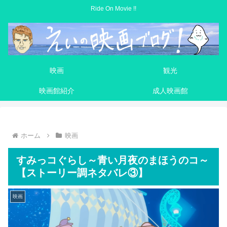
Ride On Movie !!
映画
観光
映画館紹介
成人映画館
ホーム
映画
すみっコぐらし～青い月夜のまほうのコ～
【ストーリー調ネタバレ③】
映画