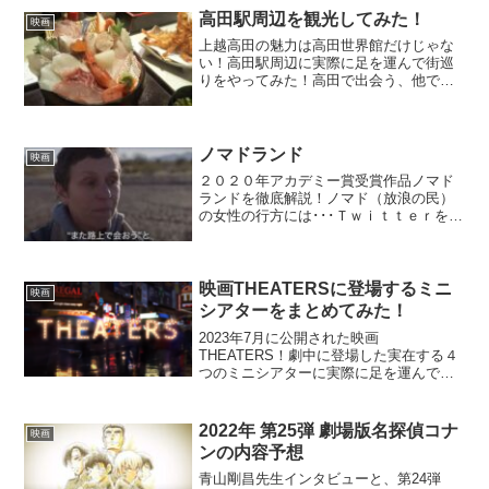
高田駅周辺を観光してみた！
映画
上越高田の魅力は高田世界館だけじゃな
い！高田駅周辺に実際に足を運んで街巡
りをやってみた！高田で出会う、他では
絶対出会えない驚きのグルメとは？
ノマドランド
映画
２０２０年アカデミー賞受賞作品ノマド
ランドを徹底解説！ノマド（放浪の民）
の女性の行方には･･･Ｔｗｉｔｔｅｒを観
る限り評判は高いですが、私としては面
白くなかった･･･
映画THEATERSに登場するミニ
映画
シアターをまとめてみた！
2023年7月に公開された映画
THEATERS！劇中に登場した実在する４
つのミニシアターに実際に足を運んでみ
ました！個性あふれる４つのミニシアタ
ーの特徴とは？
2022年 第25弾 劇場版名探偵コナ
映画
ンの内容予想
青山剛昌先生インタビューと、第24弾