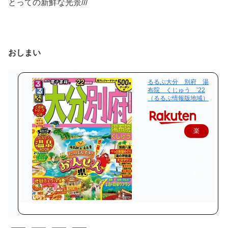
とっての新鮮な光景///
おしまい
るるぶ大分 別府 湯
布院 くじゅう ’22
（るるぶ情報版地域）
楽
天
で
購
入