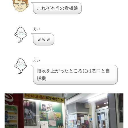
これぞ本当の看板娘
えい
ｗｗｗ
えい
階段を上がったところには窓口と自
販機