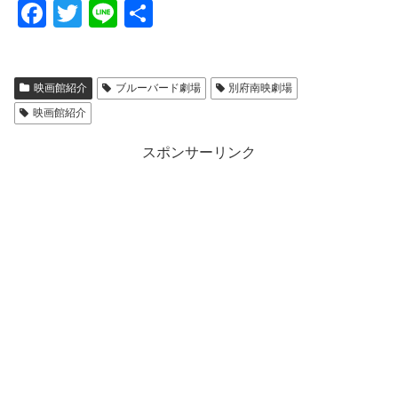
F
T
Li
共
a
wi
n
有
c
tt
e
映画館紹介
ブルーバード劇場
別府南映劇場
e
er
映画館紹介
b
o
スポンサーリンク
o
k