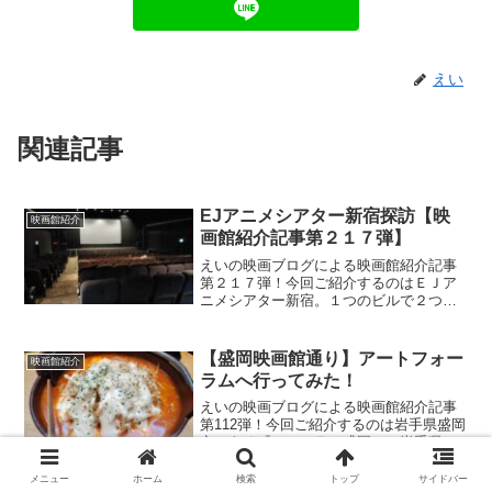
えい
関連記事
EJアニメシアター新宿探訪【映
映画館紹介
画館紹介記事第２１７弾】
えいの映画ブログによる映画館紹介記事
第２１７弾！今回ご紹介するのはＥＪア
ニメシアター新宿。１つのビルで２つの
映画館の入ったビルへ行ってみた！
【盛岡映画館通り】アートフォー
映画館紹介
ラムへ行ってみた！
えいの映画ブログによる映画館紹介記事
第112弾！今回ご紹介するのは岩手県盛岡
市にある『フォーラム盛岡』！岩手県盛
岡市映画館通りの一角を成す映画館の１
つをご紹介！
メニュー
ホーム
検索
トップ
サイドバー