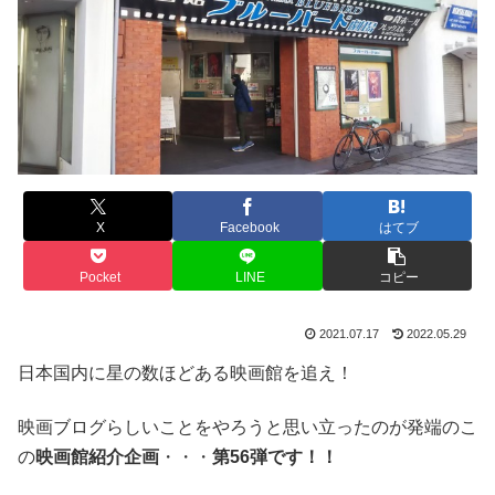
X
Facebook
はてブ
Pocket
LINE
コピー
2021.07.17
2022.05.29
日本国内に星の数ほどある映画館を追え！
映画ブログらしいことをやろうと思い立ったのが発端のこ
の
映画館紹介企画
・・・
第56弾です！！