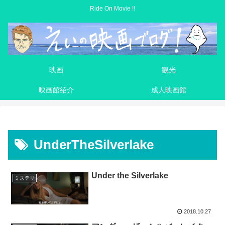
Ride On Movie !!
映画
観光
映画館紹介
成人映画館
UnderTheSilverlake
Under the Silverlake
ミステリ
2018.10.27