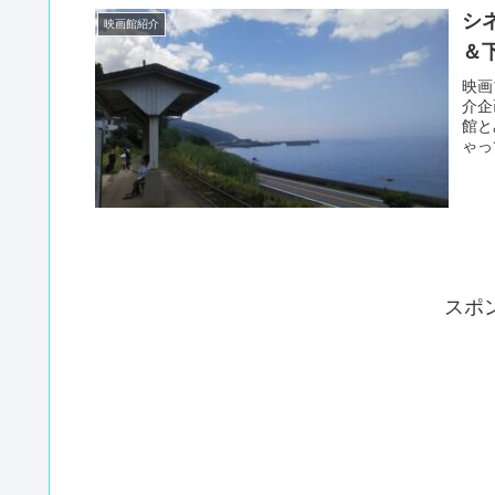
シ
映画館紹介
＆
映画
介企
館と
ゃっ
スポ