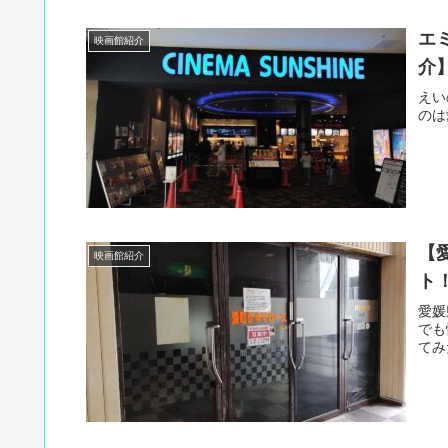
エ
映画館紹介
介
えい
のは
【
映画館紹介
ト
愛媛
でも
てみ