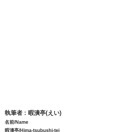
執筆者 : 暇潰亭(えい)
名前/Name
暇潰亭/Hima-tsubushi-tei