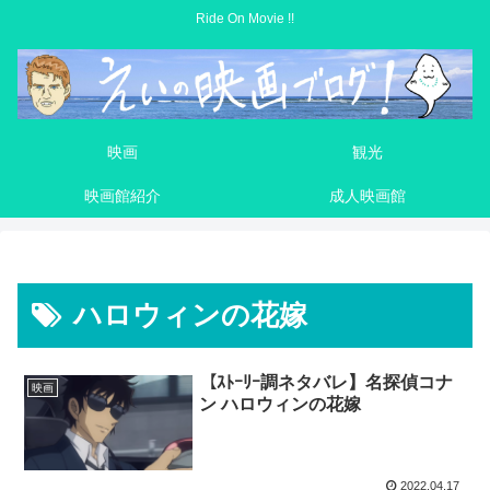
Ride On Movie !!
映画
観光
映画館紹介
成人映画館
ハロウィンの花嫁
【ｽﾄｰﾘｰ調ネタバレ】名探偵コナ
映画
ン ハロウィンの花嫁
2022.04.17