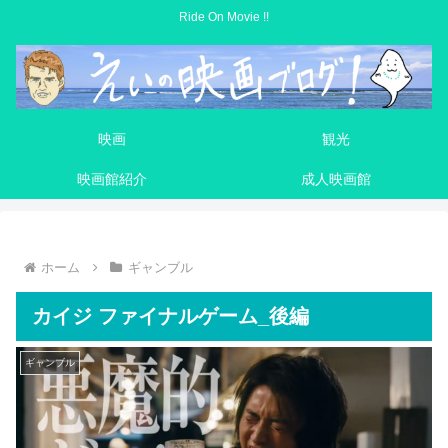
Ride On Movie !!
映画
観光
映画館紹介
成人映画館
ホーム
ギャンブル
カイジ ファイナルゲーム_後編
ギャンブル