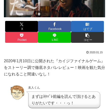
X
Facebook
はてブ
Pocket
LINE
コピー
2020.01.15
2020年1月10日に公開された『カイジファイナルゲーム』
をストーリー調で徹底ネタバレレビュー！映画を観た気分
になれること間違いなし！
友人くん
まずはﾈﾀﾊﾞﾚ前編を読んで頂けるとあ
りがたいです・・・っ！