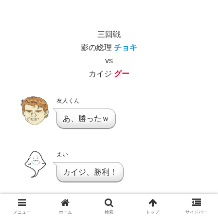
三回戦
影の総理
チョキ
vs
カイジ
グー
友人くん
あ、勝ったｗ
えい
カイジ、勝利！
えい
メニュー
ホーム
検索
トップ
サイドバー