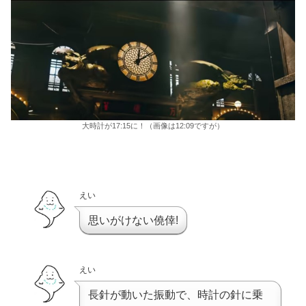
大時計が17:15に！（画像は12:09ですが）
えい
思いがけない僥倖!
えい
長針が動いた振動で、時計の針に乗