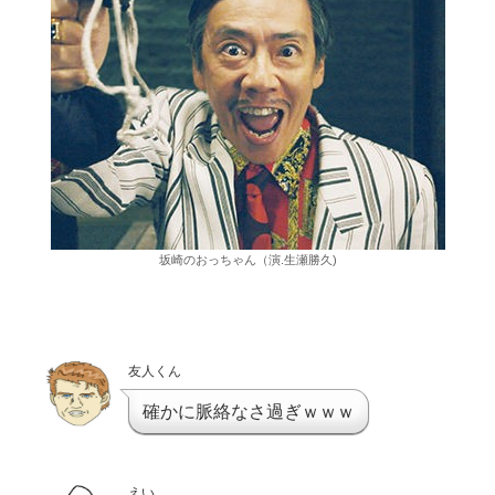
坂崎のおっちゃん（演.生瀬勝久)
友人くん
確かに脈絡なさ過ぎｗｗｗ
えい