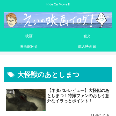
Ride On Movie !!
映画
観光
映画館紹介
成人映画館
大怪獣のあとしまつ
【ネタバレレビュー】大怪獣のあ
映画
としまつ！特撮ファンのおもう意
外なイラっとポイント！
2022.02.06