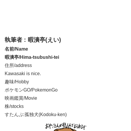
執筆者 : 暇潰亭(えい)
名前/Name
暇潰亭/Hima-tsubushi-tei
住所/address
Kawasaki is nice.
趣味/Hobby
ポケモンGO/PokemonGo
映画鑑賞/Movie
株/stocks
すたんぷ:孤独犬(Kodoku-ken)