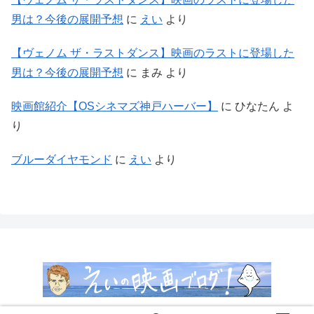
男は？今後の展開予想
に
えい
より
【ヴェノム ザ・ラストダンス】映画のラストに登場した
男は？今後の展開予想
に
まみ
より
映画館紹介【OSシネマズ神戸ハーバー】
に
ひなたん
よ
り
ブルーダイヤモンド
に
えい
より
Copyright © 2018-2026 えいの映画ぶろぐ！ All Rights Reserved.