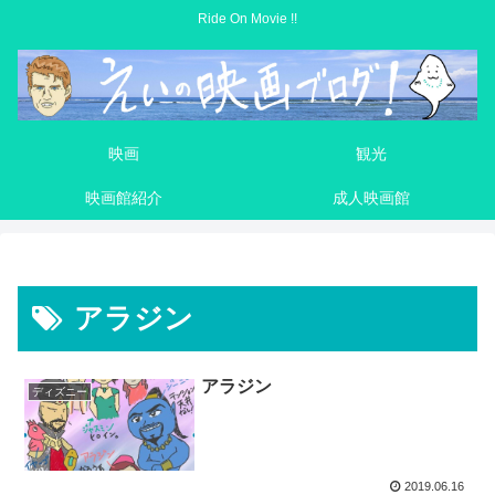
Ride On Movie !!
映画
観光
映画館紹介
成人映画館
アラジン
アラジン
ディズニー
2019.06.16