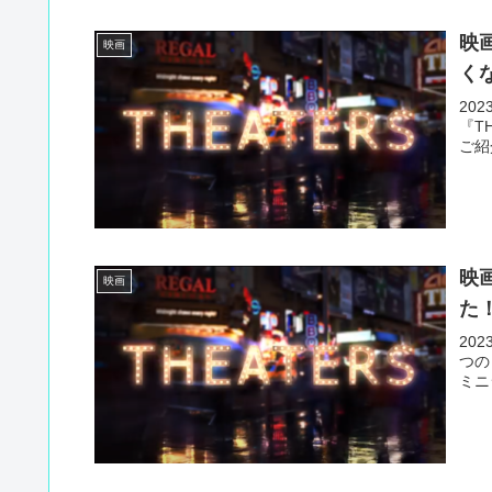
映
映画
く
20
『T
ご紹
映
映画
た
20
つの
ミニ