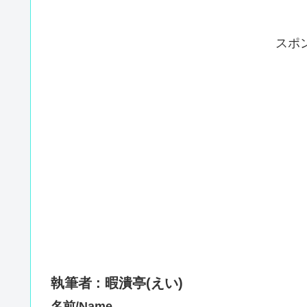
スポ
執筆者 : 暇潰亭(えい)
名前/Name