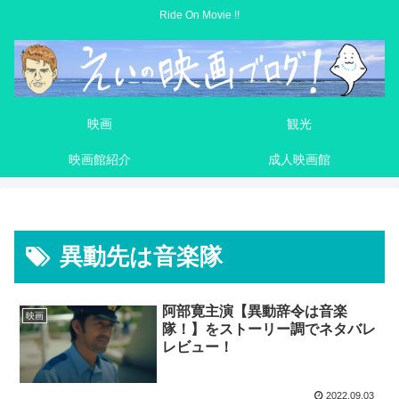
Ride On Movie !!
映画
観光
映画館紹介
成人映画館
異動先は音楽隊
阿部寛主演【異動辞令は音楽
映画
隊！】をストーリー調でネタバレ
レビュー！
2022.09.03