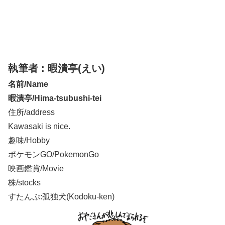
執筆者 : 暇潰亭(えい)
名前/Name
暇潰亭/Hima-tsubushi-tei
住所/address
Kawasaki is nice.
趣味/Hobby
ポケモンGO/PokemonGo
映画鑑賞/Movie
株/stocks
すたんぷ:孤独犬(Kodoku-ken)