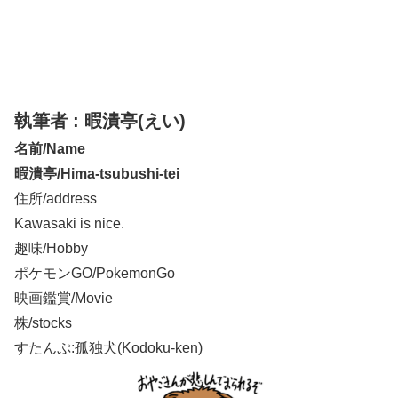
執筆者 : 暇潰亭(えい)
名前/Name
暇潰亭/Hima-tsubushi-tei
住所/address
Kawasaki is nice.
趣味/Hobby
ポケモンGO/PokemonGo
映画鑑賞/Movie
株/stocks
すたんぷ:孤独犬(Kodoku-ken)