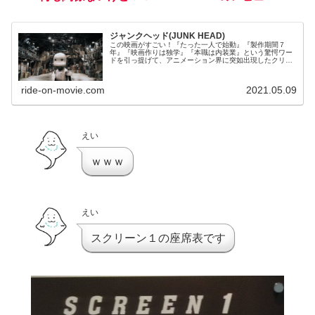
ジャンクヘッド(JUNK HEAD)
この映画がすごい！『たった一人で始動』『製作期間７
年』『映画作りは独学』『本職は内装業』という驚愕ワー
ドを引っ提げて、アニメーション界に突如出現したクリエ
イター堀貴秀氏。彼の生んだ総コマ数１４万のコマ撮りア
ニメ、2021年3月公開『ジャンクヘッド』をご紹介しま
す！
ride-on-movie.com
2021.05.09
えい
ｗｗｗ
えい
スクリーン１の座席表です