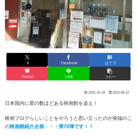
X
Facebook
はてブ
Pocket
LINE
コピー
2021.10.19
2022.06.12
日本国内に星の数ほどある映画館を追え！
映画ブログらしいことをやろうと思い立ったのが発端のこ
の
映画館紹介企画
・・・
第70弾です！！