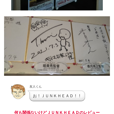
友人くん
お！ＪＵＮＫＨＥＡＤ！！
何も関係ないけどＪＵＮＫＨＥＡＤのレビュー