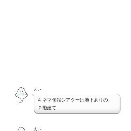
えい
キネマ旬報シアターは地下ありの、
２階建て
えい