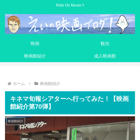
Ride On Movie !!
映画
観光
映画館紹介
成人映画館
ホーム
映画館紹介
キネマ旬報シアターへ行ってみた！【映画
館紹介第70弾】
映画館紹介