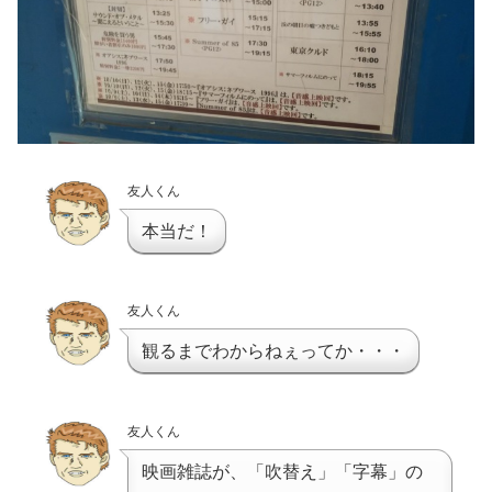
友人くん
本当だ！
友人くん
観るまでわからねぇってか・・・
友人くん
映画雑誌が、「吹替え」「字幕」の