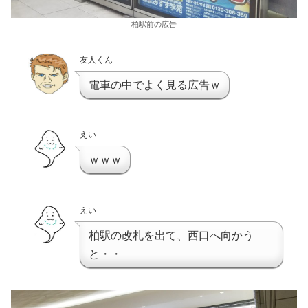
柏駅前の広告
友人くん
電車の中でよく見る広告ｗ
えい
ｗｗｗ
えい
柏駅の改札を出て、西口へ向かう
と・・