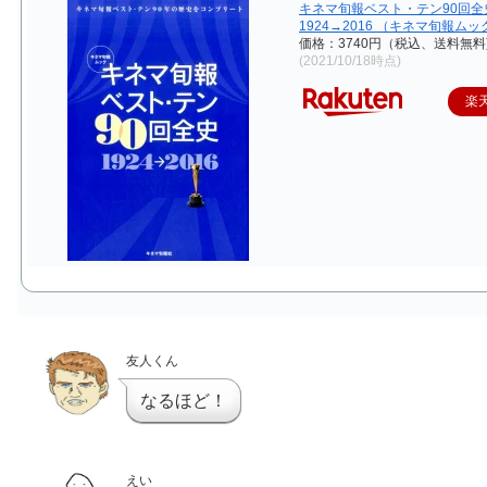
キネマ旬報ベスト・テン90回全
1924→2016 （キネマ旬報ムッ
価格：3740円（税込、送料無料
(2021/10/18時点)
楽
友人くん
なるほど！
えい